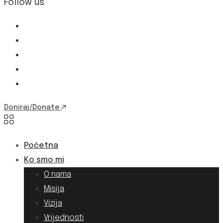
Follow us
Doniraj/Donate
Početna
Ko smo mi
O nama
Misija
Vizija
Vrijednosti