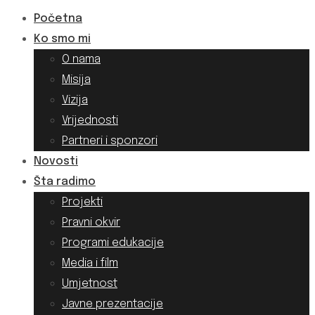
Početna
Ko smo mi
O nama
Misija
Vizija
Vrijednosti
Partneri i sponzori
Novosti
Šta radimo
Projekti
Pravni okvir
Programi edukacije
Media i film
Umjetnost
Javne prezentacije