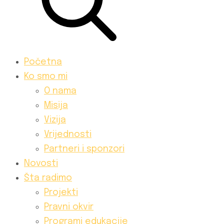
Početna
Ko smo mi
O nama
Misija
Vizija
Vrijednosti
Partneri i sponzori
Novosti
Šta radimo
Projekti
Pravni okvir
Programi edukacije