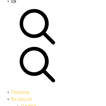
EN
Početna
Ko smo mi