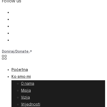
Follow us
Doniraj/Donate
Početna
Ko smo mi
O nama
Misija
Vizija
Vrijednosti