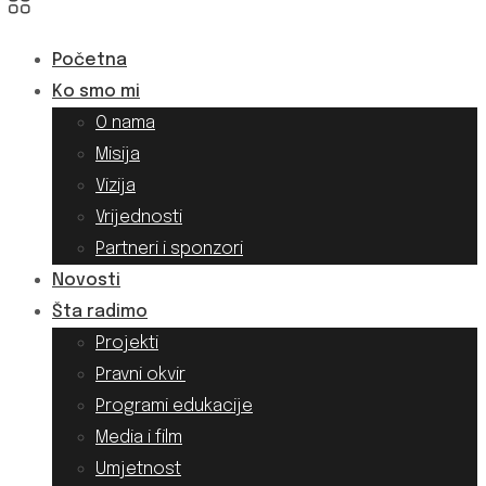
Početna
Ko smo mi
O nama
Misija
Vizija
Vrijednosti
Partneri i sponzori
Novosti
Šta radimo
Projekti
Pravni okvir
Programi edukacije
Media i film
Umjetnost