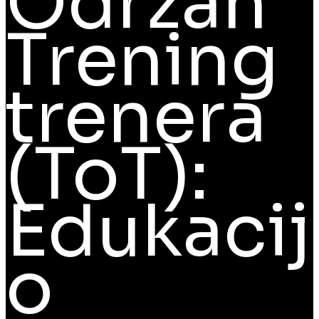
Održan
Trening
trenera
(ToT):
Edukacij
o