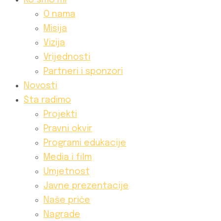
Ko smo mi
O nama
Misija
Vizija
Vrijednosti
Partneri i sponzori
Novosti
Šta radimo
Projekti
Pravni okvir
Programi edukacije
Media i film
Umjetnost
Javne prezentacije
Naše priče
Nagrade