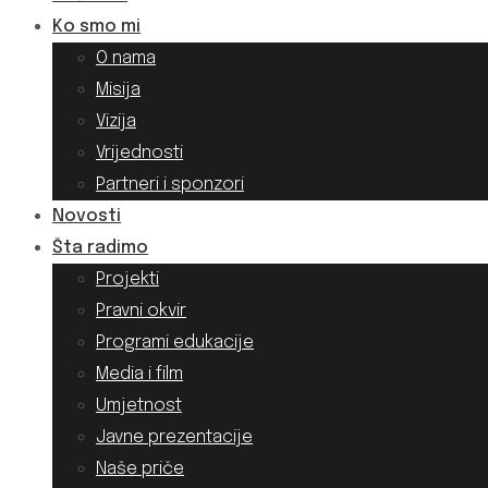
Ko smo mi
O nama
Misija
Vizija
Vrijednosti
Partneri i sponzori
Novosti
Šta radimo
Projekti
Pravni okvir
Programi edukacije
Media i film
Umjetnost
Javne prezentacije
Naše priče