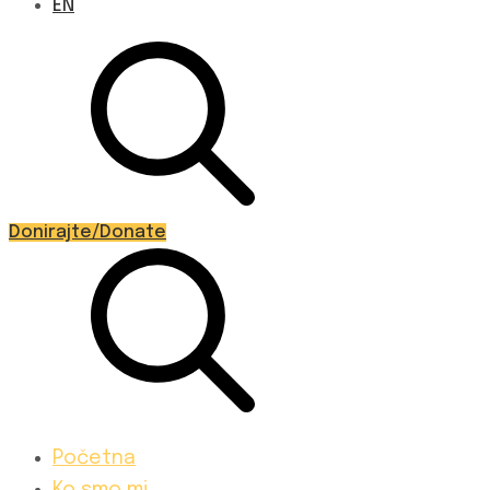
EN
Donirajte/Donate
Početna