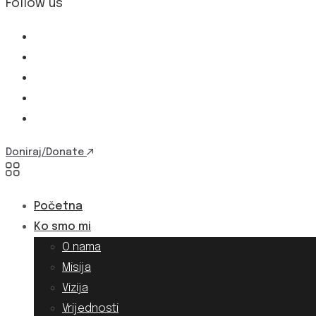
Follow us
Doniraj/Donate
Početna
Ko smo mi
O nama
Misija
Vizija
Vrijednosti