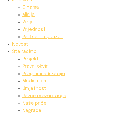
Ko smo mi
O nama
Misija
Vizija
Vrijednosti
Partneri i sponzori
Novosti
Šta radimo
Projekti
Pravni okvir
Programi edukacije
Media i film
Umjetnost
Javne prezentacije
Naše priče
Nagrade