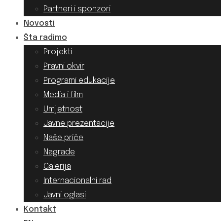
Partneri i sponzori
Novosti
Šta radimo
Projekti
Pravni okvir
Programi edukacije
Media i film
Umjetnost
Javne prezentacije
Naše priče
Nagrade
Galerija
Internacionalni rad
Javni oglasi
Kontakt